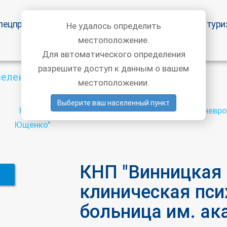
пецпредложения
Статьи врачей
Медицинский тури
Не удалось определить
местоположение.
Для автоматического определения
разрешите доступ к данным о вашем
селенный пункт
местоположении.
Выберите ваш населенный пункт
КНП "Винницкая областная клиническая психоневрол
Ющенко"
КНП "Винницкая
клиническая пси
больница им. ак