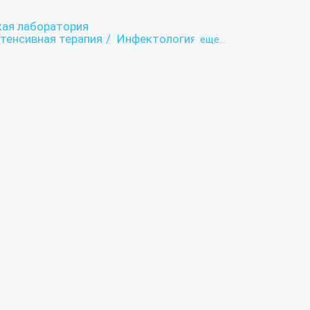
кая лаборатория
тенсивная терапия
Инфектология
eще...
Консультативная медицинская помощь
офосмотр
Неврология
ением мозгового кровообращения
Психотерапия
Рентгенология
Стоматология
тиза
Терапия
Физиотерапия
ереброваскулярная патология