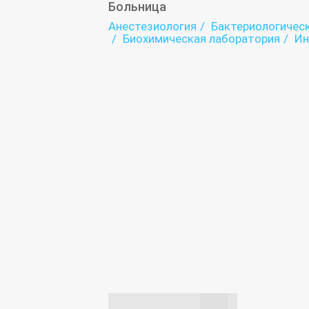
Больница
Анестезиология
Бактериологичес
Биохимическая лаборатория
Ин
Компьютерная томография (КТ)
Лаборатория
Медицинский пр
Неврология для больных с наруш
Психиатрия
Психоневрология
Соматопсихиатрия
Стационар
Судебно-психиатрическая экспер
Функциональная диагностика
Ц