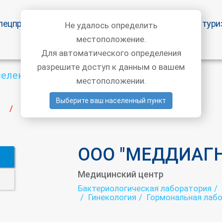
пецпредложения
Статьи врачей
Медицинский тури
Не удалось определить
местоположение.
Для автоматического определения
разрешите доступ к данным о вашем
селенный пункт
местоположении.
Выберите ваш населенный пункт
ООО "МЕДДИАГНОСТИКА"
/
ООО "МЕДДИАГ
Медицинский центр
Бактериологическая лаборатория
Гинекология
Гормональная лаб
Иммунологическая лаборатория
Кольпоскопия
Кольпоцитологи