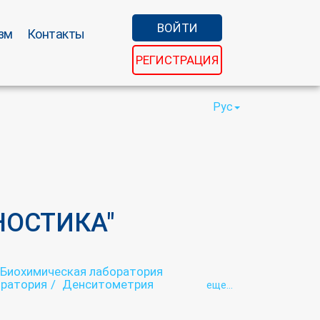
ВОЙТИ
зм
Контакты
РЕГИСТРАЦИЯ
Рус
НОСТИКА"
Биохимическая лаборатория
оратория
Денситометрия
eще...
Кинезиотерапия
Коагулограмма
я
Копрограмма