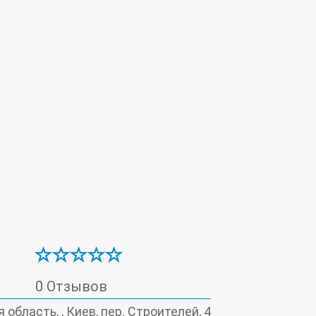
ассаж
МРТ
Неврология
Ортопедия
Рентгенология
омнология
Терапия
Травматология
азвуковое исследование (УЗИ)
логическая лаборатория
Цитология
тная терапия
Эхокардиография
0 Отзывов
 область, , Киев, пер. Строителей, 4