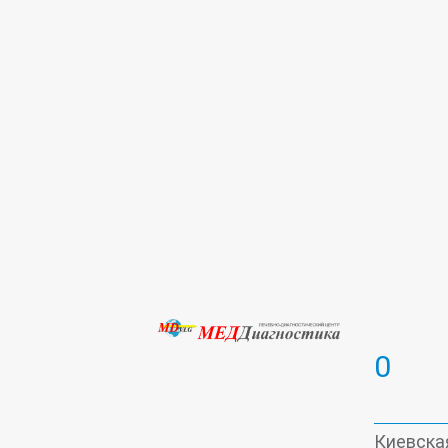
Лечебная физкультура (ЛФК)
М
Реабилитация
Ревматология
Серологическая лаборатория
С
Ударно-волновая терапия
Ультр
Урология
Физиотерапия
Цито
ЭКГ
Эндокринология
Эфферен
0
Киевская