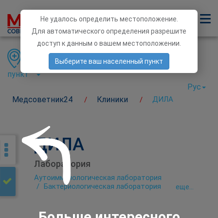
Не удалось определить местоположение.
Для автоматического определения разрешите
доступ к данным о вашем местоположении.
Область
Район
Населенный
Выберите ваш населенный пункт
пункт
Рус
Медсоветник24
Клиники
ДИЛА
/
/
ДИЛА
Лаборатория
Аутоиммунологическая лаборатория
Бактериологическая лаборатория
eще...
Биохимическая лаборатория
Гематологические исследования
Генетическая диагностика
Больше интересного