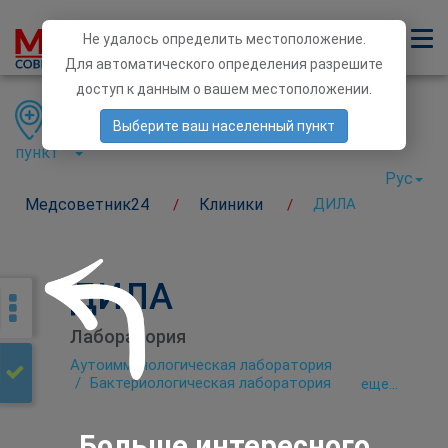
Не удалось определить местоположение.
Для автоматического определения разрешите
доступ к данным о вашем местоположении.
Область
Район
Населенный
Выберите ваш населенный пункт
пункт
Рус
Медсоветник24
Клиники
ДИЛА
/
/
ДИЛА
Лаборатория
Аутоиммунологическая лаборатория
Бактериологическая лаборатория
eще...
Биохимическая лаборатория
Гематологические исследования
Генетическая диагностика
Больше интересного