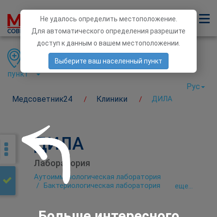
Не удалось определить местоположение.
Для автоматического определения разрешите
доступ к данным о вашем местоположении.
Область
Район
Населенный
Выберите ваш населенный пункт
пункт
Рус
Медсоветник24
Клиники
ДИЛА
/
/
ДИЛА
Лаборатория
Аутоиммунологическая лаборатория
Бактериологическая лаборатория
eще...
Биохимическая лаборатория
Гематологические исследования
Генетическая диагностика
Больше интересного