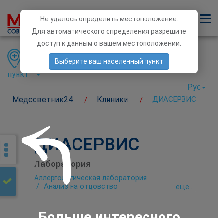
Не удалось определить местоположение.
Для автоматического определения разрешите
доступ к данным о вашем местоположении.
Область
Район
Населенный
Выберите ваш населенный пункт
пункт
Рус
Медсоветник24
Клиники
ДИАСЕРВИС
/
/
ДИАСЕРВИС
Лаборатория
Аллергологическая лаборатория
Анализ на отцовство
eще...
Аутоиммунологическая лаборатория
Бактериологическая лаборатория
Биохимическая лаборатория
Больше интересного