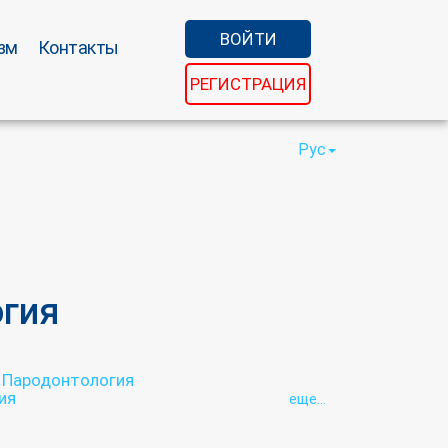
ВОЙТИ
зм
Контакты
РЕГИСТРАЦИЯ
Рус
огия
Пародонтология
ия
eще...
ротезирование)
а
Стоматологическая хирургия