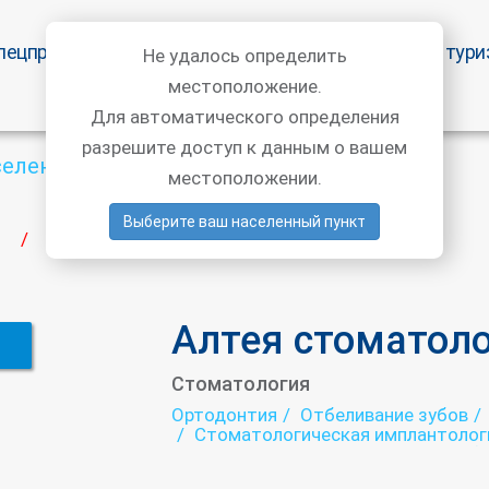
пецпредложения
Статьи врачей
Медицинский тури
Не удалось определить
местоположение.
Для автоматического определения
разрешите доступ к данным о вашем
селенный пункт
местоположении.
Выберите ваш населенный пункт
Алтея стоматология
/
Алтея стоматол
Стоматология
Ортодонтия
Отбеливание зубов
Стоматологическая имплантолог
Стоматологическая ортопедия (п
Стоматологическая профилактик