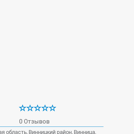
Маммография
Маммология
нкомаркеры
Рентгенология
Терапия
 исследование (УЗИ)
Урология
Цитологическая лаборатория
0 Отзывов
я область, Винницкий район, Винница,