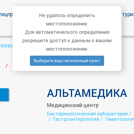
пецпредложения
Статьи врачей
Медицинский тури
Не удалось определить
местоположение.
Для автоматического определения
разрешите доступ к данным о вашем
селенный пункт
местоположении.
Выберите ваш населенный пункт
АЛЬТАМЕДИКА
/
АЛЬТАМЕДИКА
Медицинский центр
Бактериологическая лаборатория
Гастроэнтерология
Гематологи
Гормональная лаборатория
Дук
Иммунологическая лаборатория