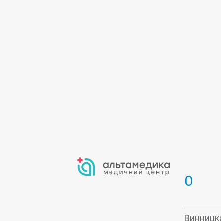
Косметология
Лаборатория
Невропатология
Онкология
О
Травматология
Ультразвуковое
Фиброгастроскопия
Хирургия
Эндокринология
0
Винницка