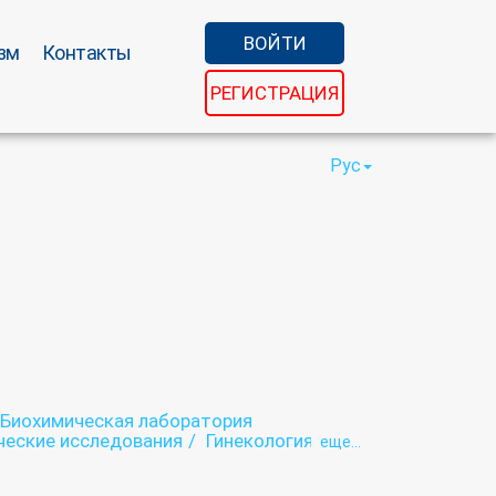
ВОЙТИ
зм
Контакты
РЕГИСТРАЦИЯ
Рус
Биохимическая лаборатория
ческие исследования
Гинекология
eще...
тография
Инфекционная лаборатория